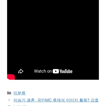
Categories
미분류
이승기 결혼, 국민MC 류재석 이미지 활용? 강호