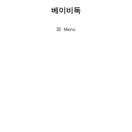
Skip
베이비독
to
content
Menu