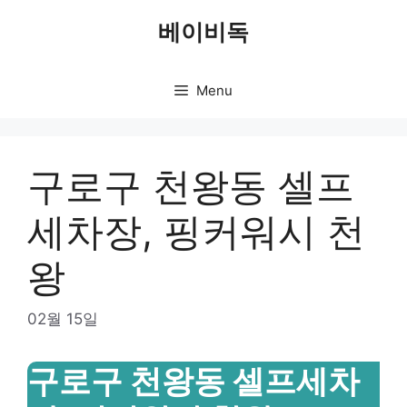
Skip
베이비독
to
content
Menu
구로구 천왕동 셀프
세차장, 핑커워시 천
왕
02월 15일
구로구 천왕동 셀프세차