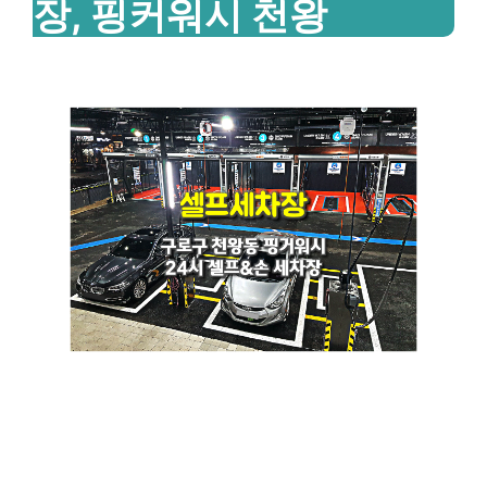
장, 핑커워시 천왕