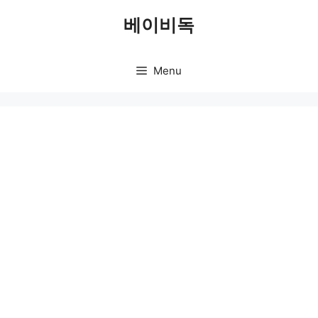
Skip
베이비독
to
content
Menu