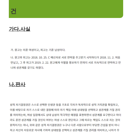
건
가다.사실
나.판사