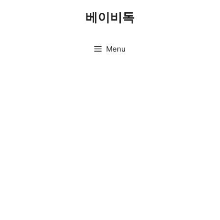
Skip
베이비독
to
content
Menu