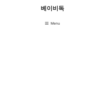
Skip
베이비독
to
content
Menu