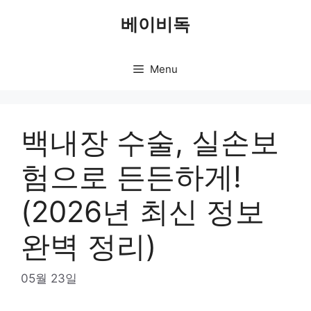
Skip
베이비독
to
content
Menu
백내장 수술, 실손보
험으로 든든하게!
(2026년 최신 정보
완벽 정리)
05월 23일