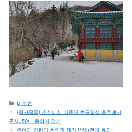
Categories
미분류
(행사목록) 춘천에서 실종된 초등학생 충주에서
무사, 50대 용의자 검거
종아리 경련의 원인과 제거 방법(전체 효과)