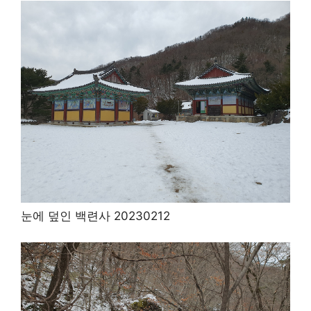
눈에 덮인 백련사 20230212