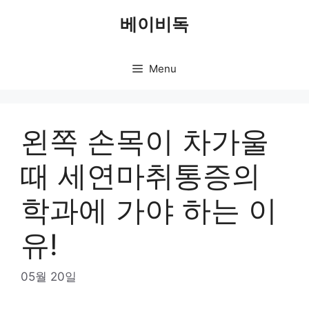
Skip
베이비독
to
content
Menu
왼쪽 손목이 차가울
때 세연마취통증의
학과에 가야 하는 이
유!
05월 20일