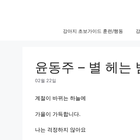
Skip
to
content
강아지 초보가이드 훈련/행동
강
윤동주 – 별 헤는 
02월 22일
계절이 바뀌는 하늘에
가을이 가득합니다.
나는 걱정하지 않아요