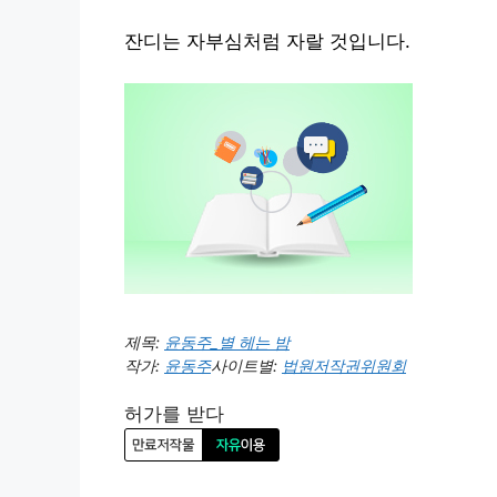
잔디는 자부심처럼 자랄 것입니다.
제목:
윤동주_별 헤는 밤
작가:
윤동주
사이트별:
법원저작권위원회
허가를 받다