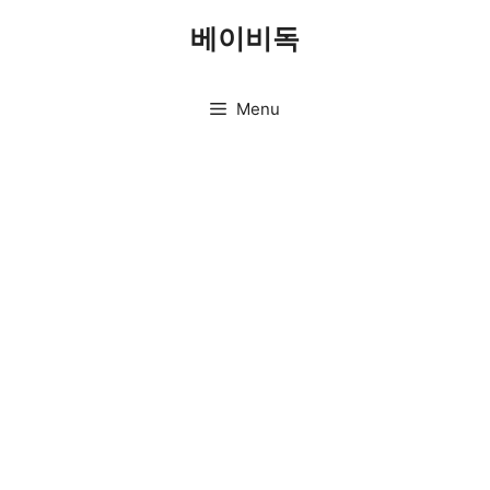
Skip
베이비독
to
content
Menu