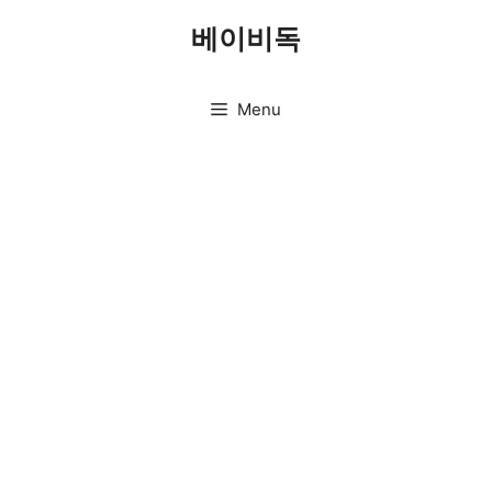
Skip
베이비독
to
content
Menu