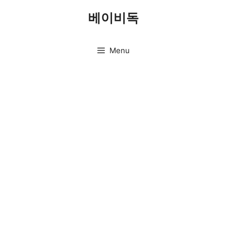
Skip
베이비독
to
content
Menu