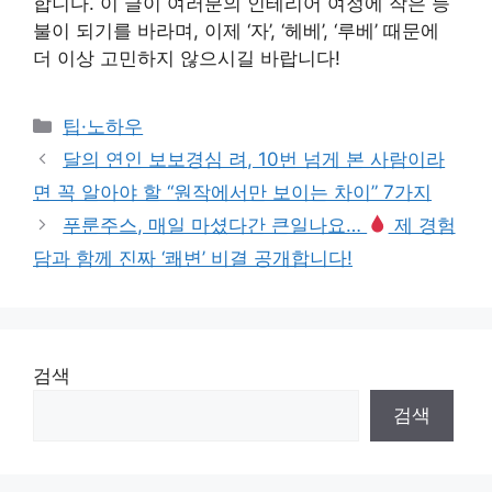
합니다. 이 글이 여러분의 인테리어 여정에 작은 등
불이 되기를 바라며, 이제 ‘자’, ‘헤베’, ‘루베’ 때문에
더 이상 고민하지 않으시길 바랍니다!
Categories
팁·노하우
달의 연인 보보경심 려, 10번 넘게 본 사람이라
면 꼭 알아야 할 “원작에서만 보이는 차이” 7가지
푸룬주스, 매일 마셨다간 큰일나요…
제 경험
담과 함께 진짜 ‘쾌변’ 비결 공개합니다!
검색
검색