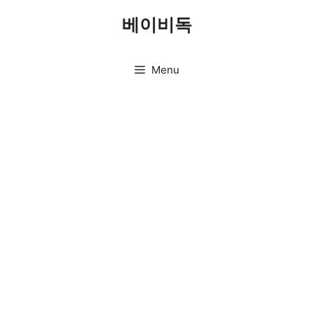
Skip
베이비독
to
content
Menu