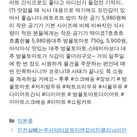
어트 간식으로도 좋다고 어디선가 들었던 기억이..
(?) 맛없을 때 식사 대용으로 먹기에도 포만감이 있
어서 좋습니다.레토르트 밥이 작은 공기 5,980원짜
리 작은 공기가 기본 사이즈에 비해 비싸지만 식사
량이 적은 분들에게는 작은 공기가 딱이죠?흐흐흐
흐홈런볼 5,980원대추 방울토마토 750g, 5,900원,
아삭아삭 맛있는 대추 방울토마토.스테비아보다 대
추 방울토마토가 식감이 좋더라구요~ 거의 일주일
에 한 번 정도 시원하게 물건을 주문하는 편인데 매
번 만족하시니까 코로나19 사태가 끝나도 쭉 쇼핑
을 계속하실 거예요~ 후후 #스크배송 #장보기 # 방
울토마토 #저지방우유 #락트프리우유 #서울우유 #
다이어트간식 #다이어트 # 방울토마토다이어트 #
이마트스크배송 #이마트 #쇼핑카트
Categories
미분류
인천살빼는주사닥터포유미앤모비만클리닉비만