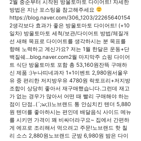
2월 중순부터 시작된 방울토마토 다이어트! 자세한
방법은 지난 포스팅을 참고해주세요
https://blog.naver.com/306_1203/22265640154
2생각보다 효과가 좋은 방울토마토 다이어트! (+10
일차) 방울토마토 세척/보관/다이어트 방법/체질개
선 새해 목표로 다이어트를 생각하시는 분 목표를
향해 노력하고 계신가요? 저는 1월 한달은 운동+단
백질쉐…blog.naver.com2월 마지막주 쇼핑 다이어
트 식단 방울토마토 포함 총 53,160원잔뜩 구매하
신 제품 :)누나띠네과자 1+1이벤트 2,980원서울우
유 중 편리한 저지방우유 4780원 락토프리+저지방
조합이 상당히 좋아서 재구매했습니다.그런데 재고
가 없는 경우가 많아서 어떤 때 빨리 구매해야 하는
점이 단점..(´;ω;))노브랜드 통 안심치킨 텐더 5,880
원 텐더를 좋아하시는 편인데 배달음식 사이드 메뉴
를 시키면 가격이 꽤 비싸더라구요~ 집에서 간편하
게 에프로 조리해서 먹으려고 주문!노브랜드 핫 칠
리 소스 2,880원노브랜드 군밤 6,980원 밤은 다이