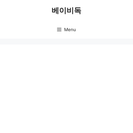
Skip
베이비독
to
content
Menu