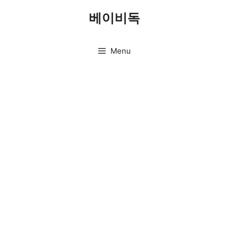
Skip
베이비독
to
content
Menu