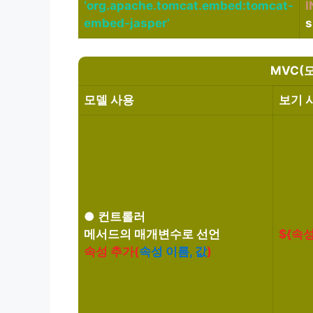
‘org.apache.tomcat.embed:tomcat-
embed-jasper’
s
MVC(
모델 사용
보기 
● 컨트롤러
메서드의 매개변수로 선언
${속성
속성 추가(
속성 이름, 값
)