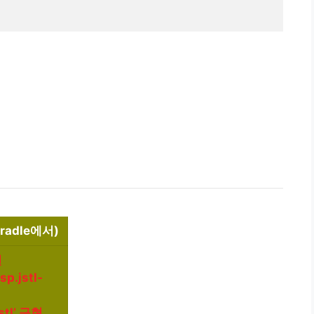
radle에서)
현
sp.jstl-
jstl’ 구현