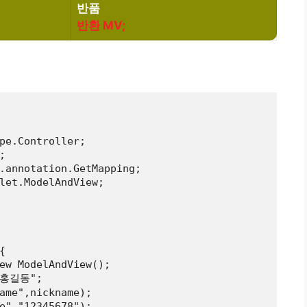
반품
반환 MV;
pe.Controller;



.annotation.GetMapping;

let.ModelAndView;
