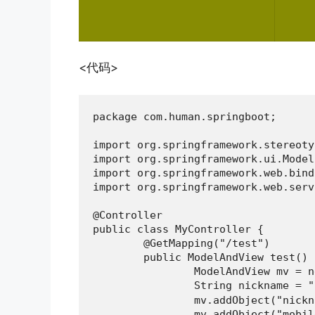
<代码>
package com.human.springboot;

import org.springframework.stereoty
import org.springframework.ui.Model;
import org.springframework.web.bind
import org.springframework.web.serv
@Controller

public class MyController {

	@GetMapping("/test")

	public ModelAndView test() {

		ModelAndView mv = new ModelAndView();

		String nickname = "홍길동";

		mv.addObject("nickname",nickname);

		mv.addObject("mobile","12345678");
