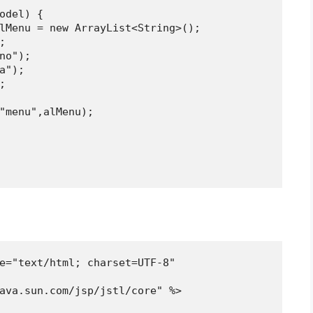
e="text/html; charset=UTF-8"

ava.sun.com/jsp/jstl/core" %>
