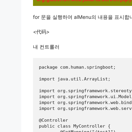
for 문을 실행하여 alMenu의 내용을 표시합
<代码>
내 컨트롤러
package com.human.springboot;

import java.util.ArrayList;

import org.springframework.stereoty
import org.springframework.ui.Model;
import org.springframework.web.bind
import org.springframework.web.serv
@Controller

public class MyController {
