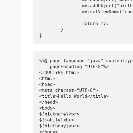
		mv.addObject("birthday",1443);

		mv.setViewName("root");

		return mv;

	}

}
<%@ page language="java" contentTyp
    pageEncoding="UTF-8"%>

<!DOCTYPE html>

<html>

<head>

<meta charset="UTF-8">

<title>Hello World</title>

</head>

<body>

${nickname}<br>

${mobile}<br>

${birthday}<br>

</body>
