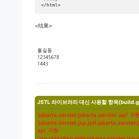
</html>
<结果>
JSTL 라이브러리 대신 사용할 항목(build.g
‘jakarta.servlet:jakarta.servlet-api’ 구
‘jakarta.servlet.jsp.jstl:jakarta.servlet.j
api’ 구현
‘org.glassfish.web:jakarta.servlet.jsp.