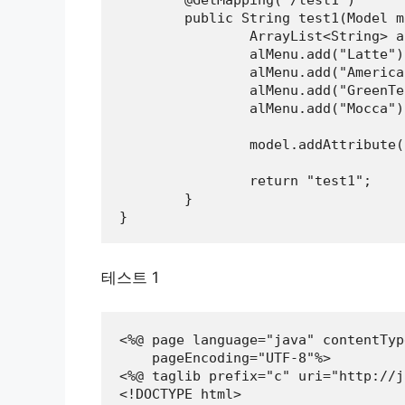
	@GetMapping("/test1")

	public String test1(Model model) {

		ArrayList<String> alMenu = new ArrayList<String>();

		alMenu.add("Latte");

		alMenu.add("Americano");

		alMenu.add("GreenTea");

		alMenu.add("Mocca");

		model.addAttribute("menu",alMenu);

		return "test1";

	}

}
테스트 1
<%@ page language="java" contentTyp
    pageEncoding="UTF-8"%>

<%@ taglib prefix="c" uri="http://j
<!DOCTYPE html>
