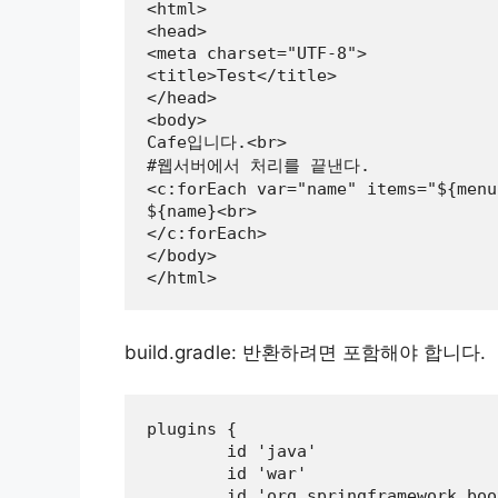
<html>

<head>

<meta charset="UTF-8">

<title>Test</title>

</head>

<body>

Cafe입니다.<br>

#웹서버에서 처리를 끝낸다.

<c:forEach var="name" items="${menu}
${name}<br>

</c:forEach>

</body>

</html>
build.gradle: 반환하려면 포함해야 합니다.
plugins {

	id 'java'

	id 'war'

	id 'org.springframework.boot' version '3.0.2'
