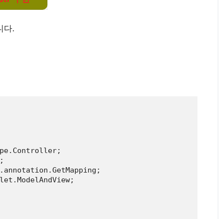
니다.
pe.Controller;



.annotation.GetMapping;

let.ModelAndView;
