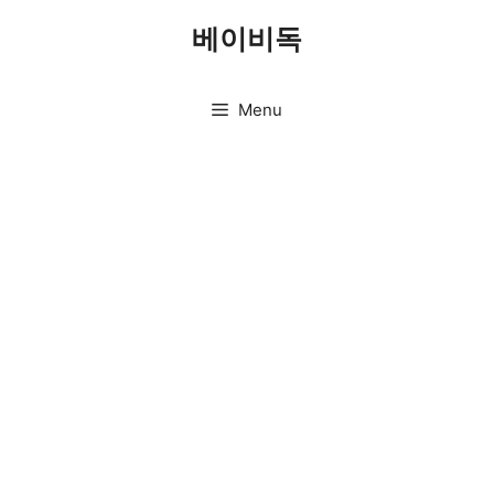
Skip
베이비독
to
content
Menu