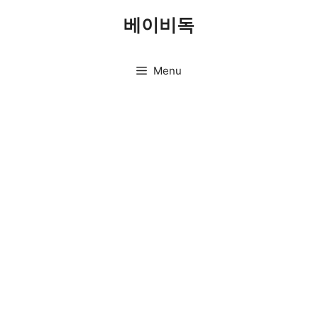
Skip
베이비독
to
content
Menu