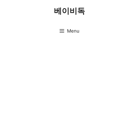
Skip
베이비독
to
content
Menu