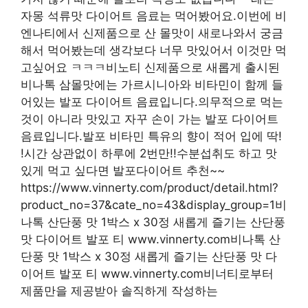
자몽 석류맛 다이어트 음료는 먹어봤어요.이번에 비
엔나티에서 신제품으로 산 몰맛이 새로나와서 궁금
해서 먹어봤는데 생각보다 너무 맛있어서 이것만 먹
고싶어요 ㅋㅋㅋ비노티 신제품으로 새롭게 출시된
비나톡 삼몰맛에는 가르시니아와 비타민이 함께 들
어있는 발포 다이어트 음료입니다.의무적으로 먹는
것이 아니라 맛있고 자꾸 손이 가는 발포 다이어트
음료입니다.발포 비타민 특유의 향이 적어 입에 딱!
!시간 상관없이 하루에 2번만!!수분섭취도 하고 맛
있게 먹고 싶다면 발포다이어트 추천~~
https://www.vinnerty.com/product/detail.html?
product_no=37&cate_no=43&display_group=1비
나톡 산단풍 맛 1박스 x 30정 새롭게 즐기는 산단풍
맛 다이어트 발포 티 www.vinnerty.com비나톡 산
단풍 맛 1박스 x 30정 새롭게 즐기는 산단풍 맛 다
이어트 발포 티 www.vinnerty.com비너티로부터
제품만을 제공받아 솔직하게 작성하는